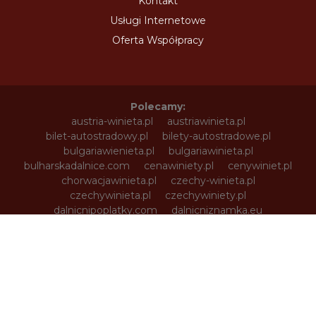
Kontakt
Usługi Internetowe
Oferta Współpracy
Polecamy:
austria-winieta.pl
austriawinieta.pl
bilet-autostradowy.pl
bilety-autostradowe.pl
bulgariawienieta.pl
bulgariawinieta.pl
bulharskadalnice.com
cenawiniety.pl
cenywiniet.pl
chorwacjawinieta.pl
czechy-winieta.pl
czechywinieta.pl
czechywiniety.pl
dalnicnipoplatky.com
dalnicniznamka.eu
digital-vignette.de
e-vignette.pl
e-winieta.eu
edalnice.org
edalnice.pl
electronicavinieta.com
electroniceviniete.com
estoniawinieta.pl
estonskadalnice.com
ewinieta.pl
info365.pl
litvadalnice.com
litwa-winieta.pl
litwawinieta.pl
livignotunel.pl
livignotunnel.com
lotvawinieta.pl
lotwawinieta.pl
lotysskadalnice.com