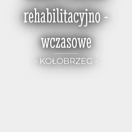
rehabilitacyjno -
wczasowe
• KOŁOBRZEG •