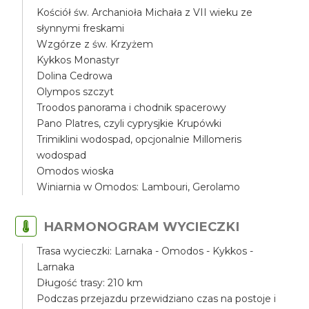
Kościół św. Archanioła Michała z VII wieku ze
słynnymi freskami
Wzgórze z św. Krzyżem
Kykkos Monastyr
Dolina Cedrowa
Olympos szczyt
Troodos panorama i chodnik spacerowy
Pano Platres, czyli cyprysjkie Krupówki
Trimiklini wodospad, opcjonalnie Millomeris
wodospad
Omodos wioska
Winiarnia w Omodos: Lambouri, Gerolamo
HARMONOGRAM WYCIECZKI
Trasa wycieczki: Larnaka - Omodos - Kykkos -
Larnaka
Długość trasy: 210 km
Podczas przejazdu przewidziano czas na postoje i