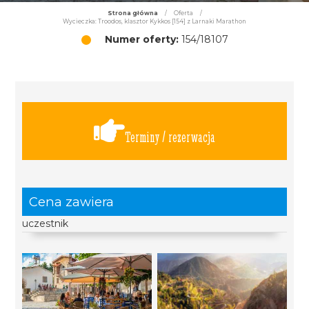
Strona główna
/
Oferta
/
Wycieczka: Troodos, klasztor Kykkos [154] z Larnaki Marathon
Numer oferty:
154/18107
Terminy / rezerwacja
Cena zawiera
uczestnik