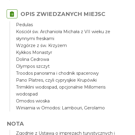
OPIS ZWIEDZANYCH MIEJSC
Pedulas
Kościół św. Archanioła Michała z VII wieku ze
słynnymi freskami
Wzgórze z św. Krzyżem
Kykkos Monastyr
Dolina Cedrowa
Olympos szczyt
Troodos panorama i chodnik spacerowy
Pano Platres, czyli cyprysjkie Krupówki
Trimiklini wodospad, opcjonalnie Millomeris
wodospad
Omodos wioska
Winiarnia w Omodos: Lambouri, Gerolamo
NOTA
Zgodnie z Ustawą o imprezach turystycznych i