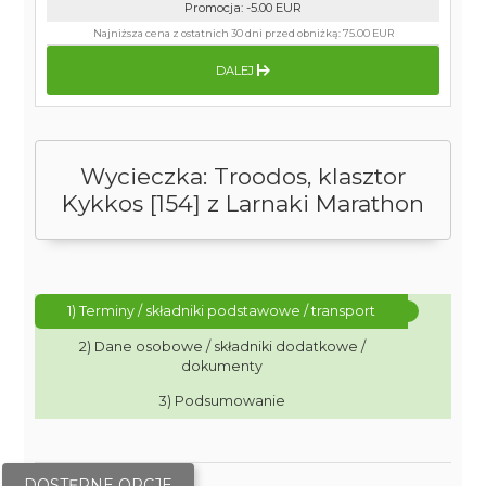
Promocja
:
-5.00
EUR
Najniższa cena z ostatnich 30 dni przed obniżką:
75.00 EUR
DALEJ
Wycieczka: Troodos, klasztor
Kykkos [154] z Larnaki Marathon
1) Terminy / składniki podstawowe / transport
2) Dane osobowe / składniki dodatkowe /
dokumenty
3) Podsumowanie
DOSTĘPNE OPCJE