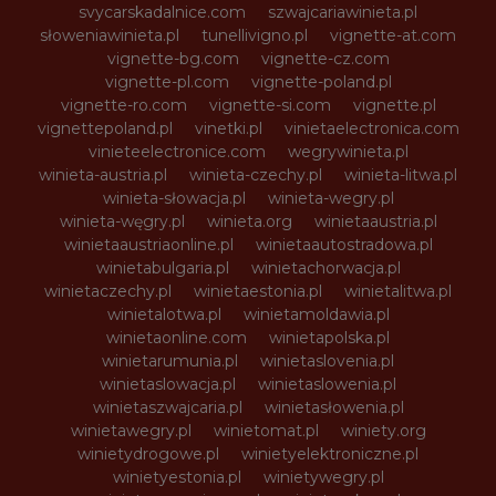
svycarskadalnice.com
szwajcariawinieta.pl
słoweniawinieta.pl
tunellivigno.pl
vignette-at.com
vignette-bg.com
vignette-cz.com
vignette-pl.com
vignette-poland.pl
vignette-ro.com
vignette-si.com
vignette.pl
vignettepoland.pl
vinetki.pl
vinietaelectronica.com
vinieteelectronice.com
wegrywinieta.pl
winieta-austria.pl
winieta-czechy.pl
winieta-litwa.pl
winieta-słowacja.pl
winieta-wegry.pl
winieta-węgry.pl
winieta.org
winietaaustria.pl
winietaaustriaonline.pl
winietaautostradowa.pl
winietabulgaria.pl
winietachorwacja.pl
winietaczechy.pl
winietaestonia.pl
winietalitwa.pl
winietalotwa.pl
winietamoldawia.pl
winietaonline.com
winietapolska.pl
winietarumunia.pl
winietaslovenia.pl
winietaslowacja.pl
winietaslowenia.pl
winietaszwajcaria.pl
winietasłowenia.pl
winietawegry.pl
winietomat.pl
winiety.org
winietydrogowe.pl
winietyelektroniczne.pl
winietyestonia.pl
winietywegry.pl