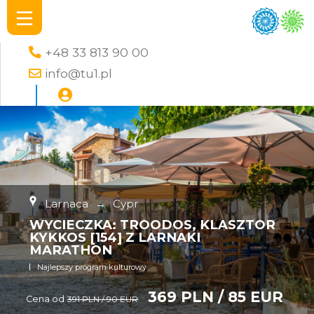
+48 33 813 90 00
info@tu1.pl
Larnaca
→
Cypr
WYCIECZKA: TROODOS, KLASZTOR
KYKKOS [154] Z LARNAKI
MARATHON
Najlepszy program kulturowy
369 PLN / 85 EUR
Cena od
391 PLN / 90 EUR