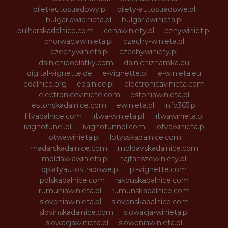
bilet-autostradowy.pl
bilety-autostradowe.pl
bulgariawienieta.pl
bulgariawinieta.pl
bulharskadalnice.com
cenawiniety.pl
cenywiniet.pl
chorwacjawinieta.pl
czechy-winieta.pl
czechywinieta.pl
czechywiniety.pl
dalnicnipoplatky.com
dalnicniznamka.eu
digital-vignette.de
e-vignette.pl
e-winieta.eu
edalnice.org
edalnice.pl
electronicavinieta.com
electroniceviniete.com
estoniawinieta.pl
estonskadalnice.com
ewinieta.pl
info365.pl
litvadalnice.com
litwa-winieta.pl
litwawinieta.pl
livignotunel.pl
livignotunnel.com
lotvawinieta.pl
lotwawinieta.pl
lotysskadalnice.com
madarskadalnice.com
moldavskadalnice.com
moldawiawinieta.pl
najtanszewiniety.pl
oplatyautostradowe.pl
pl-vignette.com
polskadalnice.com
rakouskadalnice.com
rumuniawinieta.pl
rumunskadalnice.com
sloveniawinieta.pl
slovenskadalnice.com
slovinskadalnice.com
slowacja-winieta.pl
slowacjawinieta.pl
sloweniawinieta.pl