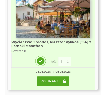
Wycieczka: Troodos, klasztor Kykkos [154] z
Larnaki Marathon
uczestnik
Ilość:
→
08.08.2026
08.08.2026
WYBRANO