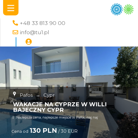
+48 33 813 90 00
info@tu1.pl
Pafos
→
Cypr
WAKACJE NA CYPRZE W WILLI
BAJECZNY CYPR
Najlepsza cena, najlepsze miejsce w Pafos, naj naj
130 PLN
/ 30 EUR
Cena od