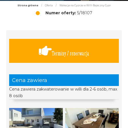
Strona główna
/
Oferta
/
Wakacje na Cyprze w Willi Bajeczny Cypr
Numer oferty:
5/18107
Terminy / rezerwacja
Cena zawiera
Cena zawiera zakwaterowanie w willi dla 2-6 osób, max
8 osób