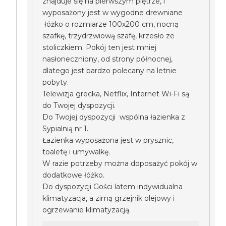
znajduje się na pierwszym piętrze, i
wyposażony jest w wygodne drewniane
łóżko o rozmiarze 100x200 cm, nocną
szafkę, trzydrzwiową szafę, krzesło ze
stoliczkiem. Pokój ten jest mniej
nasłoneczniony, od strony północnej,
dlatego jest bardzo polecany na letnie
pobyty.
Telewizja grecka, Netflix, Internet Wi-Fi są
do Twojej dyspozycji.
Do Twojej dyspozycji wspólna łazienka z
Sypialnią nr 1.
Łazienka wyposażona jest w prysznic,
toaletę i umywalkę.
W razie potrzeby można doposażyć pokój w
dodatkowe łóżko.
Do dyspozycji Gości latem indywidualna
klimatyzacja, a zimą grzejnik olejowy i
ogrzewanie klimatyzacją.