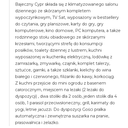
Bajeczny Cypr składa się z klimatyzowanego salonu
dziennego ze skórzanym kompletem
wypoczynkowym, TV Sat, wyposażony w bestsellery
do czytania, gry planszowe, karty do gry, gry
komputerowe, kino domowe, PC komputera, a także
rodzinnego stołu obiadowego ze skórzanymi
krzesłami, tworzącymi strefę do konsumpcji
posiłków, toalety dziennej z lustrem, kuchni
wyposażonej w kuchenkę elektryczną, lodówkę z
zamrażarką, zmywarkę, czajnik, komplet talerzy,
sztućce, garnki, a także szklanki, kielichy do wina
białego i czerwonego, filiżanki do kawy, korkociąg.
Z kuchni przejście do mini ogrodu z basenem
całorocznym, miejscem na leżaki (2 leżaki do
dyspozycji) , dwa stoliki dla 2 osób, jeden stolik dla 4
osób, 1 parasol przeciwsłoneczny, grill, karimaty do
yogi, letnie jacuzzi. Do dyspozycji Gości pralka
automatyczna i zewnętrzna suszarka na pranie,
prasowalnica i żelazko.