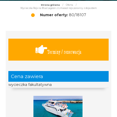
Strona główna
/
Oferta
/
Wycieczka Rejs na Blue Lagoon z Limassol rejs poranny z dojazdem
Numer oferty:
80/18107
Terminy / rezerwacja
Cena zawiera
wycieczka fakultatywna