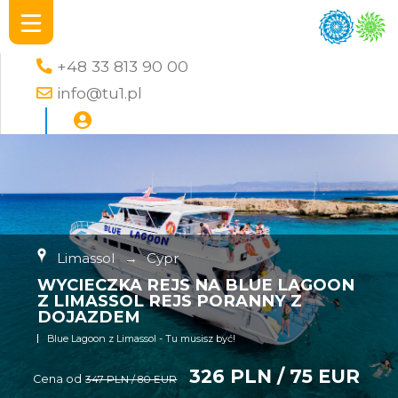
+48 33 813 90 00
info@tu1.pl
Limassol
→
Cypr
WYCIECZKA REJS NA BLUE LAGOON
Z LIMASSOL REJS PORANNY Z
DOJAZDEM
Blue Lagoon z Limassol - Tu musisz być!
326 PLN / 75 EUR
Cena od
347 PLN / 80 EUR