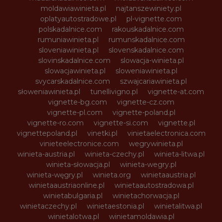
moldawiawinieta.pl
najtanszewiniety.pl
oplatyautostradowe.pl
pl-vignette.com
polskadalnice.com
rakouskadalnice.com
rumuniawinieta.pl
rumunskadalnice.com
sloveniawinieta.pl
slovenskadalnice.com
slovinskadalnice.com
slowacja-winieta.pl
slowacjawinieta.pl
sloweniawinieta.pl
svycarskadalnice.com
szwajcariawinieta.pl
słoweniawinieta.pl
tunellivigno.pl
vignette-at.com
vignette-bg.com
vignette-cz.com
vignette-pl.com
vignette-poland.pl
vignette-ro.com
vignette-si.com
vignette.pl
vignettepoland.pl
vinetki.pl
vinietaelectronica.com
vinieteelectronice.com
wegrywinieta.pl
winieta-austria.pl
winieta-czechy.pl
winieta-litwa.pl
winieta-słowacja.pl
winieta-wegry.pl
winieta-węgry.pl
winieta.org
winietaaustria.pl
winietaaustriaonline.pl
winietaautostradowa.pl
winietabulgaria.pl
winietachorwacja.pl
winietaczechy.pl
winietaestonia.pl
winietalitwa.pl
winietalotwa.pl
winietamoldawia.pl