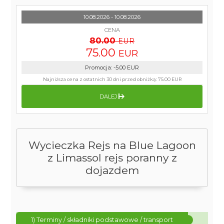
10.08.2026 - 10.08.2026
CENA
80.00
EUR
75.00
EUR
Promocja
:
-5.00
EUR
Najniższa cena z ostatnich 30 dni przed obniżką:
75.00 EUR
DALEJ
Wycieczka Rejs na Blue Lagoon
z Limassol rejs poranny z
dojazdem
1) Terminy / składniki podstawowe / transport