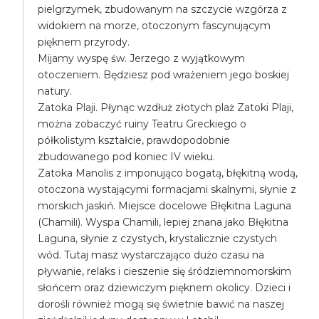
pielgrzymek, zbudowanym na szczycie wzgórza z
widokiem na morze, otoczonym fascynującym
pięknem przyrody.
Mijamy wyspę św. Jerzego z wyjątkowym
otoczeniem. Będziesz pod wrażeniem jego boskiej
natury.
Zatoka Plaji. Płynąc wzdłuż złotych plaż Zatoki Plaji,
można zobaczyć ruiny Teatru Greckiego o
półkolistym kształcie, prawdopodobnie
zbudowanego pod koniec IV wieku.
Zatoka Manolis z imponująco bogatą, błękitną wodą,
otoczona wystającymi formacjami skalnymi, słynie z
morskich jaskiń. Miejsce docelowe Błękitna Laguna
(Chamili). Wyspa Chamili, lepiej znana jako Błękitna
Laguna, słynie z czystych, krystalicznie czystych
wód. Tutaj masz wystarczająco dużo czasu na
pływanie, relaks i cieszenie się śródziemnomorskim
słońcem oraz dziewiczym pięknem okolicy. Dzieci i
dorośli również mogą się świetnie bawić na naszej