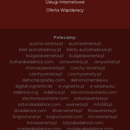
Usługi Internetowe
Oferta Współpracy
Polecamy:
austria-winieta.pl
austriawinieta.pl
bilet-autostradowy.pl
bilety-autostradowe.pl
bulgariawienieta.pl
bulgariawinieta.pl
bulharskadalnice.com
cenawiniety.pl
cenywiniet.pl
chorwacjawinieta.pl
czechy-winieta.pl
czechywinieta.pl
czechywiniety.pl
dalnicnipoplatky.com
dalnicniznamka.eu
digital-vignette.de
e-vignette.pl
e-winieta.eu
edalnice.org
edalnice.pl
electronicavinieta.com
electroniceviniete.com
estoniawinieta.pl
estonskadalnice.com
ewinieta.pl
info365.pl
litvadalnice.com
litwa-winieta.pl
litwawinieta.pl
livignotunel.pl
livignotunnel.com
lotvawinieta.pl
lotwawinieta.pl
lotysskadalnice.com
madarskadalnice.com
moldavskadalnice.com