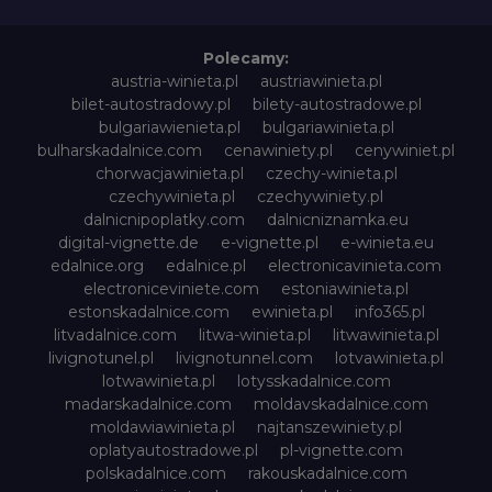
Polecamy:
austria-winieta.pl
austriawinieta.pl
bilet-autostradowy.pl
bilety-autostradowe.pl
bulgariawienieta.pl
bulgariawinieta.pl
bulharskadalnice.com
cenawiniety.pl
cenywiniet.pl
chorwacjawinieta.pl
czechy-winieta.pl
czechywinieta.pl
czechywiniety.pl
dalnicnipoplatky.com
dalnicniznamka.eu
digital-vignette.de
e-vignette.pl
e-winieta.eu
edalnice.org
edalnice.pl
electronicavinieta.com
electroniceviniete.com
estoniawinieta.pl
estonskadalnice.com
ewinieta.pl
info365.pl
litvadalnice.com
litwa-winieta.pl
litwawinieta.pl
livignotunel.pl
livignotunnel.com
lotvawinieta.pl
lotwawinieta.pl
lotysskadalnice.com
madarskadalnice.com
moldavskadalnice.com
moldawiawinieta.pl
najtanszewiniety.pl
oplatyautostradowe.pl
pl-vignette.com
polskadalnice.com
rakouskadalnice.com