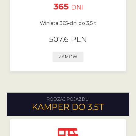
365
DNI
Winieta 365-dni do 3,5 t
507.6 PLN
ZAMÓW
RODZAJ POJAZDU:
KAMPER DO 3,5T