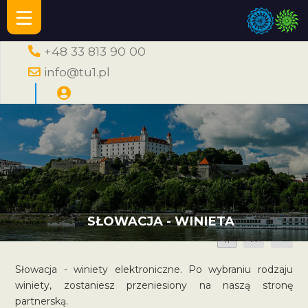
+48 33 813 90 00
info@tu1.pl
SŁOWACJA - WINIETA
A
A
A
Słowacja - winiety elektroniczne. Po wybraniu rodzaju
winiety, zostaniesz przeniesiony na naszą stronę
partnerską.