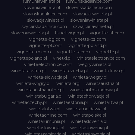
rumuniawinieta.pl
rumunskadalnice.com
sloveniawinieta.pl
slovenskadalnice.com
slovinskadalnice.com
slowacja-winieta.pl
slowacjawinieta.pl
sloweniawinieta.pl
svycarskadalnice.com
szwajcariawinieta.pl
słoweniawinieta.pl
tunellivigno.pl
vignette-at.com
vignette-bg.com
vignette-cz.com
vignette-pl.com
vignette-poland.pl
vignette-ro.com
vignette-si.com
vignette.pl
vignettepoland.pl
vinetki.pl
vinietaelectronica.com
vinieteelectronice.com
wegrywinieta.pl
winieta-austria.pl
winieta-czechy.pl
winieta-litwa.pl
winieta-słowacja.pl
winieta-wegry.pl
winieta-węgry.pl
winieta.org
winietaaustria.pl
winietaaustriaonline.pl
winietaautostradowa.pl
winietabulgaria.pl
winietachorwacja.pl
winietaczechy.pl
winietaestonia.pl
winietalitwa.pl
winietalotwa.pl
winietamoldawia.pl
winietaonline.com
winietapolska.pl
winietarumunia.pl
winietaslovenia.pl
winietaslowacja.pl
winietaslowenia.pl
winietaszwajcaria.pl
winietasłowenia.pl