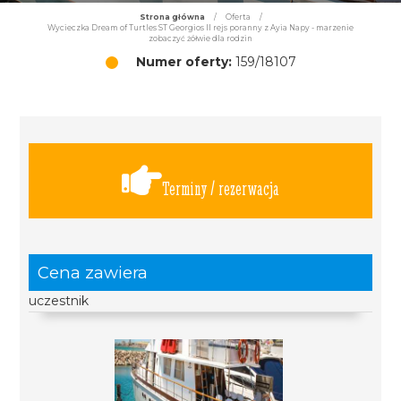
Strona główna
/
Oferta
/
Wycieczka Dream of Turtles ST Georgios II rejs poranny z Ayia Napy - marzenie
zobaczyć żółwie dla rodzin
Numer oferty:
159/18107
Terminy / rezerwacja
Cena zawiera
uczestnik