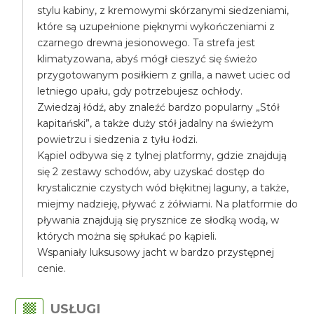
stylu kabiny, z kremowymi skórzanymi siedzeniami,
które są uzupełnione pięknymi wykończeniami z
czarnego drewna jesionowego. Ta strefa jest
klimatyzowana, abyś mógł cieszyć się świeżo
przygotowanym posiłkiem z grilla, a nawet uciec od
letniego upału, gdy potrzebujesz ochłody.
Zwiedzaj łódź, aby znaleźć bardzo popularny „Stół
kapitański”, a także duży stół jadalny na świeżym
powietrzu i siedzenia z tyłu łodzi.
Kąpiel odbywa się z tylnej platformy, gdzie znajdują
się 2 zestawy schodów, aby uzyskać dostęp do
krystalicznie czystych wód błękitnej laguny, a także,
miejmy nadzieję, pływać z żółwiami. Na platformie do
pływania znajdują się prysznice ze słodką wodą, w
których można się spłukać po kąpieli.
Wspaniały luksusowy jacht w bardzo przystępnej
cenie.
USŁUGI