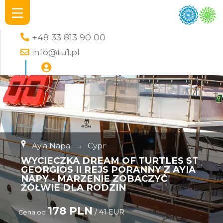
+48 33 813 90 00
info@tu1.pl
Ayia Napa
→
Cypr
WYCIECZKA DREAM OF TURTLES ST
GEORGIOS II REJS PORANNY Z AYIA
NAPY - MARZENIE ZOBACZYĆ
ŻÓŁWIE DLA RODZIN
178 PLN
/ 41 EUR
Cena od