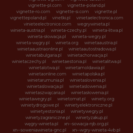
vignette-pl.com
vignette-poland.pl
vignette-ro.com
vignette-si.com
vignette.pl
vignettepoland.pl
vinetki.pl
vinietaelectronica.com
vinieteelectronice.com
wegrywinieta.pl
winieta-austria.pl
winieta-czechy.pl
winieta-litwa.pl
winieta-słowacja.pl
winieta-wegry.pl
winieta-węgry.pl
winieta.org
winietaaustria.pl
winietaaustriaonline.pl
winietaautostradowa.pl
winietabulgaria.pl
winietachorwacja.pl
winietaczechy.pl
winietaestonia.pl
winietalitwa.pl
winietalotwa.pl
winietamoldawia.pl
winietaonline.com
winietapolska.pl
winietarumunia.pl
winietaslovenia.pl
winietaslowacja.pl
winietaslowenia.pl
winietaszwajcaria.pl
winietasłowenia.pl
winietawegry.pl
winietomat.pl
winiety.org
winietydrogowe.pl
winietyelektroniczne.pl
winietyestonia.pl
winietywegry.pl
winietyzagraniczne.pl
winietyzakup.pl
węgry-winieta.pl
xn--sowacja-njb.org.pl
xn--soweniawinieta-gnc.pl
xn--wgry-winieta-4vb.pl