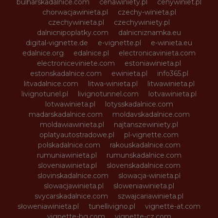
bulharskadalnice.com
cenawiniety.pl
cenywiniet.pl
chorwacjawinieta.pl
czechy-winieta.pl
czechywinieta.pl
czechywiniety.pl
dalnicnipoplatky.com
dalnicniznamka.eu
digital-vignette.de
e-vignette.pl
e-winieta.eu
edalnice.org
edalnice.pl
electronicavinieta.com
electroniceviniete.com
estoniawinieta.pl
estonskadalnice.com
ewinieta.pl
info365.pl
litvadalnice.com
litwa-winieta.pl
litwawinieta.pl
livignotunel.pl
livignotunnel.com
lotvawinieta.pl
lotwawinieta.pl
lotysskadalnice.com
madarskadalnice.com
moldavskadalnice.com
moldawiawinieta.pl
najtanszewiniety.pl
oplatyautostradowe.pl
pl-vignette.com
polskadalnice.com
rakouskadalnice.com
rumuniawinieta.pl
rumunskadalnice.com
sloveniawinieta.pl
slovenskadalnice.com
slovinskadalnice.com
slowacja-winieta.pl
slowacjawinieta.pl
sloweniawinieta.pl
svycarskadalnice.com
szwajcariawinieta.pl
słoweniawinieta.pl
tunellivigno.pl
vignette-at.com
vignette-bg.com
vignette-cz.com