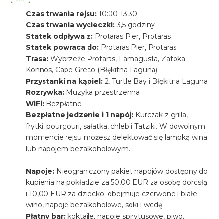
Czas trwania rejsu:
10:00-13:30
Czas trwania wycieczki:
3,5 godziny
Statek odpływa z:
Protaras Pier, Protaras
Statek powraca do:
Protaras Pier, Protaras
Trasa:
Wybrzeże Protaras, Famagusta, Zatoka
Konnos, Cape Greco (Błękitna Laguna)
Przystanki na kąpiel:
2, Turtle Bay i Błękitna Laguna
Rozrywka:
Muzyka przestrzenna
WiFi:
Bezpłatne
Bezpłatne jedzenie i 1 napój:
Kurczak z grilla,
frytki, pourgouri, sałatka, chleb i Tatziki. W dowolnym
momencie rejsu możesz delektować się lampką wina
lub napojem bezalkoholowym.
Napoje:
Nieograniczony pakiet napojów dostępny do
kupienia na pokładzie za 50,00 EUR za osobę dorosłą
i 10,00 EUR za dziecko. obejmuje czerwone i białe
wino, napoje bezalkoholowe, soki i wodę.
Płatny bar:
koktajle, napoje spirytusowe, piwo,