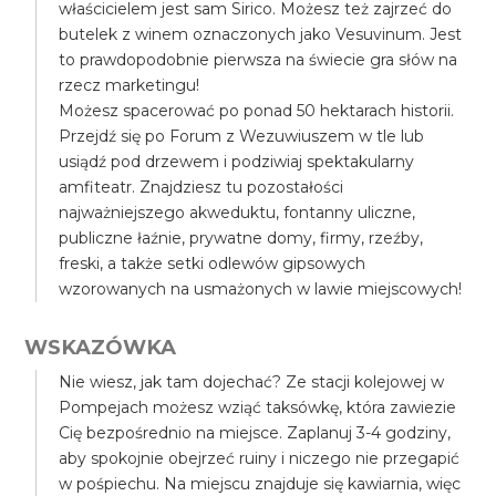
właścicielem jest sam Sirico. Możesz też zajrzeć do
butelek z winem oznaczonych jako Vesuvinum. Jest
to prawdopodobnie pierwsza na świecie gra słów na
rzecz marketingu!
Możesz spacerować po ponad 50 hektarach historii.
Przejdź się po Forum z Wezuwiuszem w tle lub
usiądź pod drzewem i podziwiaj spektakularny
amfiteatr. Znajdziesz tu pozostałości
najważniejszego akweduktu, fontanny uliczne,
publiczne łaźnie, prywatne domy, firmy, rzeźby,
freski, a także setki odlewów gipsowych
wzorowanych na usmażonych w lawie miejscowych!
WSKAZÓWKA
Nie wiesz, jak tam dojechać? Ze stacji kolejowej w
Pompejach możesz wziąć taksówkę, która zawiezie
Cię bezpośrednio na miejsce. Zaplanuj 3-4 godziny,
aby spokojnie obejrzeć ruiny i niczego nie przegapić
w pośpiechu. Na miejscu znajduje się kawiarnia, więc