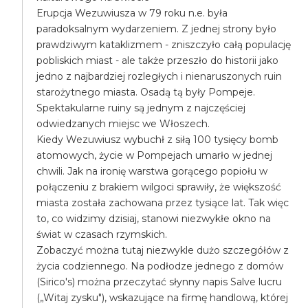
Erupcja Wezuwiusza w 79 roku n.e. była
paradoksalnym wydarzeniem. Z jednej strony było
prawdziwym kataklizmem - zniszczyło całą populację
pobliskich miast - ale także przeszło do historii jako
jedno z najbardziej rozległych i nienaruszonych ruin
starożytnego miasta. Osadą tą były Pompeje.
Spektakularne ruiny są jednym z najczęściej
odwiedzanych miejsc we Włoszech.
Kiedy Wezuwiusz wybuchł z siłą 100 tysięcy bomb
atomowych, życie w Pompejach umarło w jednej
chwili. Jak na ironię warstwa gorącego popiołu w
połączeniu z brakiem wilgoci sprawiły, że większość
miasta została zachowana przez tysiące lat. Tak więc
to, co widzimy dzisiaj, stanowi niezwykłe okno na
świat w czasach rzymskich.
Zobaczyć można tutaj niezwykle dużo szczegółów z
życia codziennego. Na podłodze jednego z domów
(Sirico's) można przeczytać słynny napis Salve lucru
(„Witaj zysku"), wskazujące na firmę handlową, której