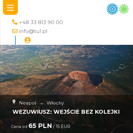
+48 33 813 90 00
info@tu1.pl
Neapol
→
Włochy
WEZUWIUSZ: WEJŚCIE BEZ KOLEJKI
65 PLN
/ 15 EUR
Cena od