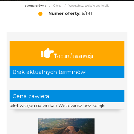
Strona główna
/
Oferta
/
Wezuwiusz: Wejście bez kolejki
Numer oferty:
6/18111
Terminy / rezerwacja
Brak aktualnych terminów!
Cena zawiera
bilet wstępu na wulkan Wezuwiusz bez kolejki