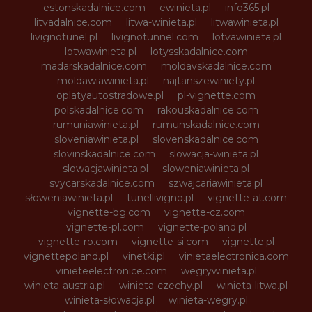
estonskadalnice.com
ewinieta.pl
info365.pl
litvadalnice.com
litwa-winieta.pl
litwawinieta.pl
livignotunel.pl
livignotunnel.com
lotvawinieta.pl
lotwawinieta.pl
lotysskadalnice.com
madarskadalnice.com
moldavskadalnice.com
moldawiawinieta.pl
najtanszewiniety.pl
oplatyautostradowe.pl
pl-vignette.com
polskadalnice.com
rakouskadalnice.com
rumuniawinieta.pl
rumunskadalnice.com
sloveniawinieta.pl
slovenskadalnice.com
slovinskadalnice.com
slowacja-winieta.pl
slowacjawinieta.pl
sloweniawinieta.pl
svycarskadalnice.com
szwajcariawinieta.pl
słoweniawinieta.pl
tunellivigno.pl
vignette-at.com
vignette-bg.com
vignette-cz.com
vignette-pl.com
vignette-poland.pl
vignette-ro.com
vignette-si.com
vignette.pl
vignettepoland.pl
vinetki.pl
vinietaelectronica.com
vinieteelectronice.com
wegrywinieta.pl
winieta-austria.pl
winieta-czechy.pl
winieta-litwa.pl
winieta-słowacja.pl
winieta-wegry.pl