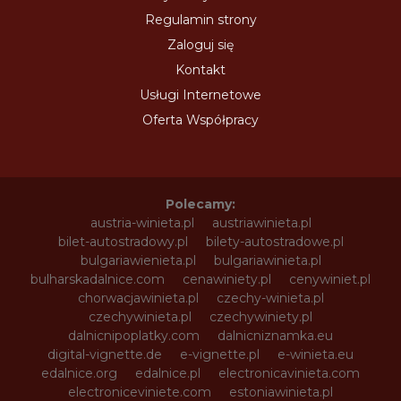
Regulamin strony
Zaloguj się
Kontakt
Usługi Internetowe
Oferta Współpracy
Polecamy:
austria-winieta.pl
austriawinieta.pl
bilet-autostradowy.pl
bilety-autostradowe.pl
bulgariawienieta.pl
bulgariawinieta.pl
bulharskadalnice.com
cenawiniety.pl
cenywiniet.pl
chorwacjawinieta.pl
czechy-winieta.pl
czechywinieta.pl
czechywiniety.pl
dalnicnipoplatky.com
dalnicniznamka.eu
digital-vignette.de
e-vignette.pl
e-winieta.eu
edalnice.org
edalnice.pl
electronicavinieta.com
electroniceviniete.com
estoniawinieta.pl