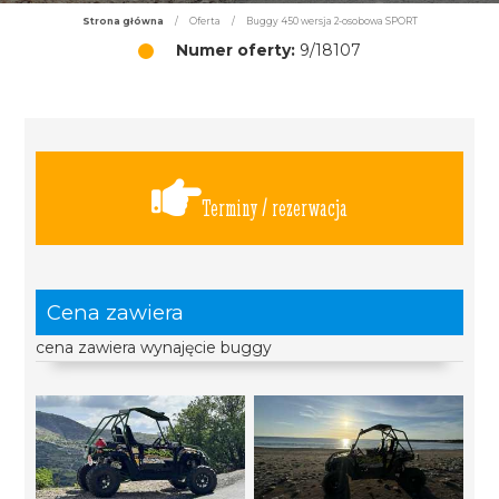
Strona główna
/
Oferta
/
Buggy 450 wersja 2-osobowa SPORT
Numer oferty:
9/18107
Terminy / rezerwacja
Cena zawiera
cena zawiera wynajęcie buggy