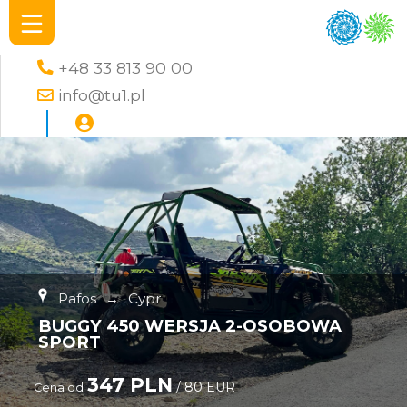
+48 33 813 90 00
info@tu1.pl
Pafos
→
Cypr
BUGGY 450 WERSJA 2-OSOBOWA
SPORT
347 PLN
/ 80 EUR
Cena od