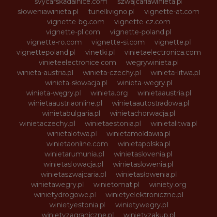
svycarskadalnice.com
szwajcariawinieta.pl
słoweniawinieta.pl
tunellivigno.pl
vignette-at.com
vignette-bg.com
vignette-cz.com
vignette-pl.com
vignette-poland.pl
vignette-ro.com
vignette-si.com
vignette.pl
vignettepoland.pl
vinetki.pl
vinietaelectronica.com
vinieteelectronice.com
wegrywinieta.pl
winieta-austria.pl
winieta-czechy.pl
winieta-litwa.pl
winieta-słowacja.pl
winieta-wegry.pl
winieta-węgry.pl
winieta.org
winietaaustria.pl
winietaaustriaonline.pl
winietaautostradowa.pl
winietabulgaria.pl
winietachorwacja.pl
winietaczechy.pl
winietaestonia.pl
winietalitwa.pl
winietalotwa.pl
winietamoldawia.pl
winietaonline.com
winietapolska.pl
winietarumunia.pl
winietaslovenia.pl
winietaslowacja.pl
winietaslowenia.pl
winietaszwajcaria.pl
winietasłowenia.pl
winietawegry.pl
winietomat.pl
winiety.org
winietydrogowe.pl
winietyelektroniczne.pl
winietyestonia.pl
winietywegry.pl
winietyzagraniczne.pl
winietyzakup.pl