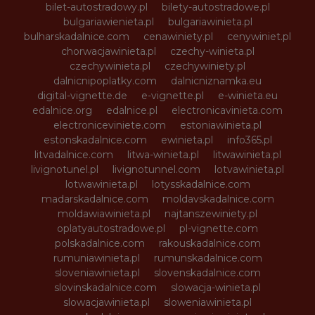
bilet-autostradowy.pl
bilety-autostradowe.pl
bulgariawienieta.pl
bulgariawinieta.pl
bulharskadalnice.com
cenawiniety.pl
cenywiniet.pl
chorwacjawinieta.pl
czechy-winieta.pl
czechywinieta.pl
czechywiniety.pl
dalnicnipoplatky.com
dalnicniznamka.eu
digital-vignette.de
e-vignette.pl
e-winieta.eu
edalnice.org
edalnice.pl
electronicavinieta.com
electroniceviniete.com
estoniawinieta.pl
estonskadalnice.com
ewinieta.pl
info365.pl
litvadalnice.com
litwa-winieta.pl
litwawinieta.pl
livignotunel.pl
livignotunnel.com
lotvawinieta.pl
lotwawinieta.pl
lotysskadalnice.com
madarskadalnice.com
moldavskadalnice.com
moldawiawinieta.pl
najtanszewiniety.pl
oplatyautostradowe.pl
pl-vignette.com
polskadalnice.com
rakouskadalnice.com
rumuniawinieta.pl
rumunskadalnice.com
sloveniawinieta.pl
slovenskadalnice.com
slovinskadalnice.com
slowacja-winieta.pl
slowacjawinieta.pl
sloweniawinieta.pl